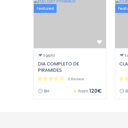
Featured
Feat
Egipto
E
DIA COMPLETO DE
CLA
PIRAMIDES
0 Review
120€
8H
from
8