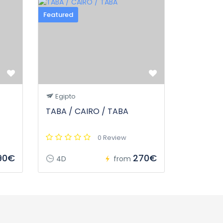
Featured
Egipto
TABA / CAIRO / TABA
0 Review
90€
270€
4D
from