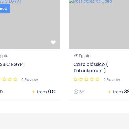
ured
gipto
Egipto
SSIC EGYPT
Cairo clássico (
Tutankamon )
0 Review
0 Review
0€
3
D
from
5H
from