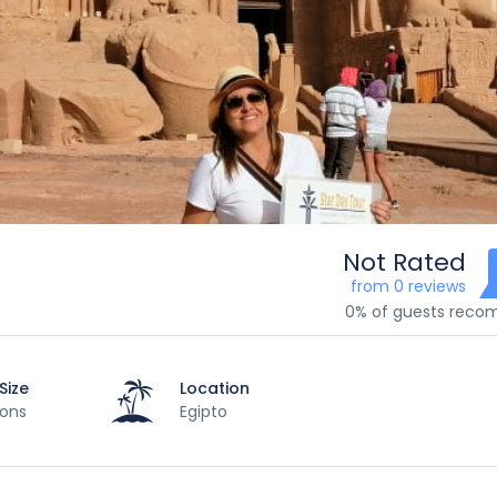
Not Rated
from 0 reviews
0% of guests rec
Size
Location
sons
Egipto