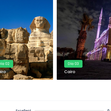
Día 02
Día 03
iro
Cairo
Excellent
0