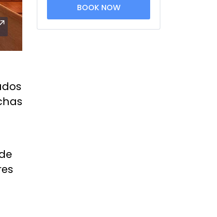
BOOK NOW
ados
chas
 de
res