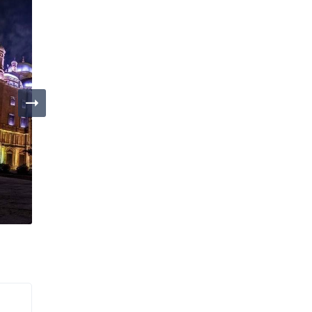
Día 04
Día 05
Cairo / Alejandria / Cairo
/ Aswan
Aswan