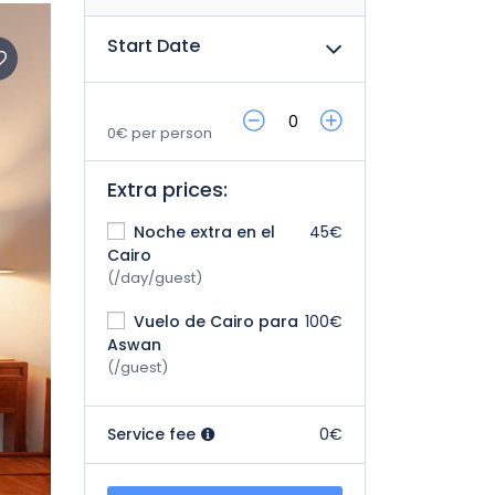
Start Date
0€ per person
Extra prices:
Noche extra en el
45€
Cairo
(/day/guest)
Vuelo de Cairo para
100€
Aswan
(/guest)
Service fee
0€