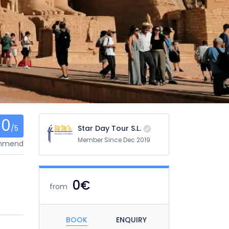
0
/5
Star Day Tour S.L.
Member Since Dec 2019
ommend
0€
from
BOOK
ENQUIRY