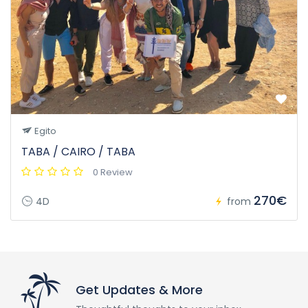
Egito
TABA / CAIRO / TABA
0 Review
270€
4D
from
Get Updates & More