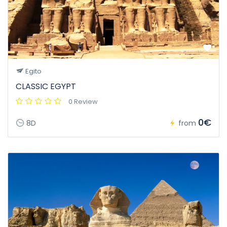
Egito
CLASSIC EGYPT
0 Review
0€
8D
from