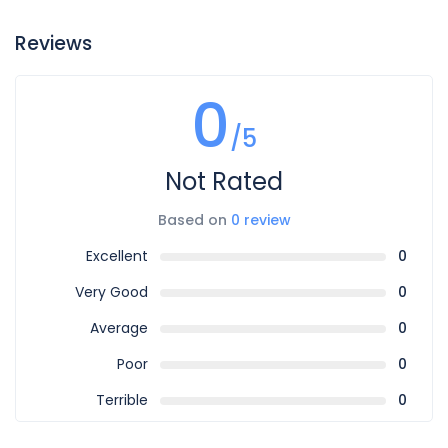
Reviews
0
/5
Not Rated
Based on
0 review
Excellent
0
Very Good
0
Average
0
Poor
0
Terrible
0