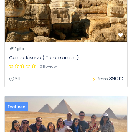
Egito
Cairo clássico ( Tutankamon )
0 Review
390€
5H
from
Featured