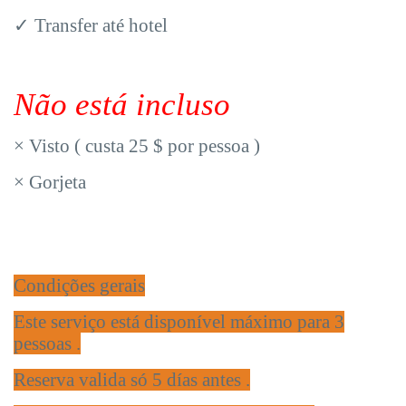
✓
Transfer até hotel
Não está incluso
×
Visto ( custa 25 $ por pessoa )
×
Gorjeta
Condições gerais
Este serviço está disponível máximo para 3
pessoas .
Reserva valida só 5 días antes .