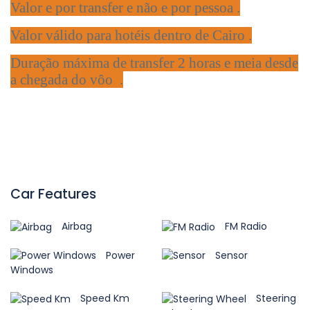
Valor e por transfer e não e por pessoa .
Valor válido para hotéis dentro de Cairo .
Duração máxima de transfer 2 horas e meia desde
a chegada do vôo .
Car Features
Airbag
FM Radio
Power
Sensor
Windows
Speed Km
Steering