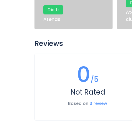
D
Día 1 :
At
Atenas
ci
Reviews
0
/5
Not Rated
Based on
0 review