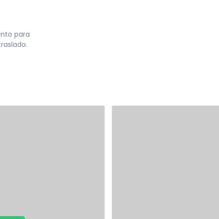
ento para
traslado.
)