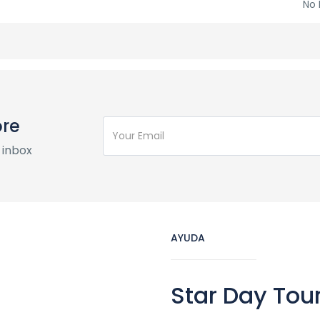
No 
ore
 inbox
AYUDA
Star Day Tou