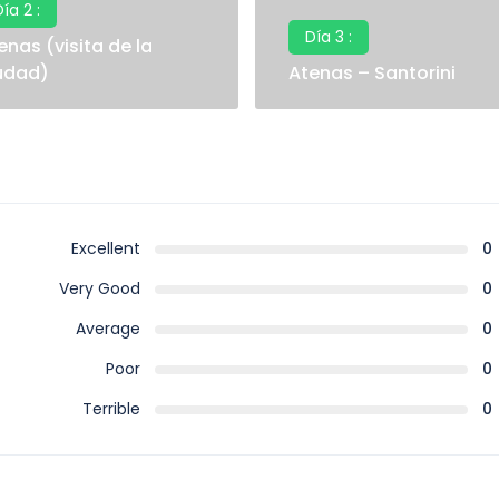
ía 2 :
Día 3 :
enas (visita de la
udad)
Atenas – Santorini
Excellent
0
Very Good
0
Average
0
Poor
0
Terrible
0