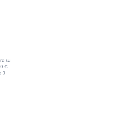
ra su
00 €
e 3