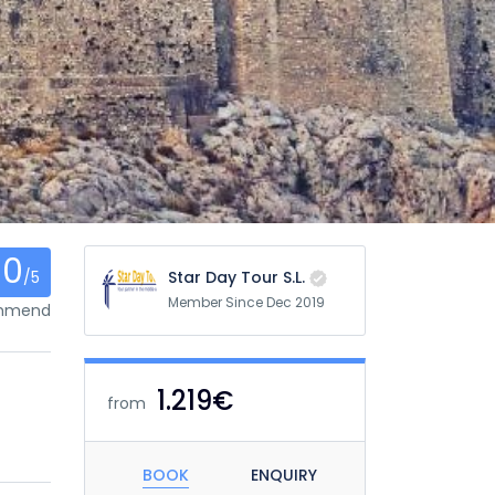
0
/5
Star Day Tour S.L.
Member Since Dec 2019
ommend
1.219€
from
BOOK
ENQUIRY