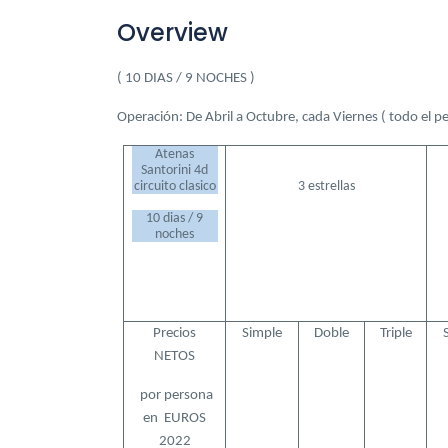
Overview
( 10 DIAS / 9 NOCHES )
Operación: De Abril a Octubre, cada Viernes ( todo el p
Atenas
Santorini 4d
circuito clasico
3 estrellas
10 dias / 9
noches
Precios
Simple
Doble
Triple
NETOS
por persona
en
EUROS
2022