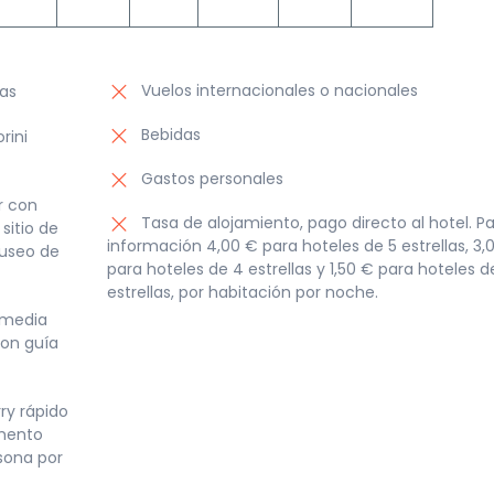
Vuelos internacionales o nacionales
as
Bebidas
rini
Gastos personales
r con
Tasa de alojamiento, pago directo al hotel. Pa
sitio de
información 4,00 € para hoteles de 5 estrellas, 3,
museo de
para hoteles de 4 estrellas y 1,50 € para hoteles d
estrellas, por habitación por noche.
 media
con guía
rry rápido
mento
rsona por