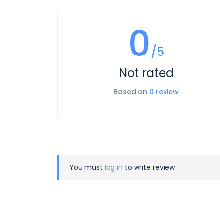
0
/5
Not rated
Based on
0 review
You must
log in
to write review