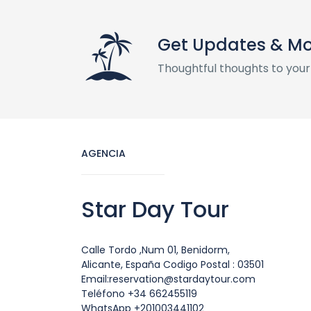
Get Updates & M
Thoughtful thoughts to your
AGENCIA
Star Day Tour
Calle Tordo ,Num 01, Benidorm,
Alicante, España Codigo Postal : 03501
Email:reservation@stardaytour.com
Teléfono +34 662455119
WhatsApp +201003441102