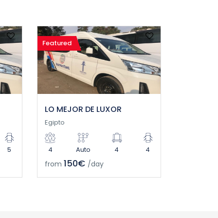
Featured
LO MEJOR DE LUXOR
Egipto
5
4
Auto
4
4
150€
from
/day