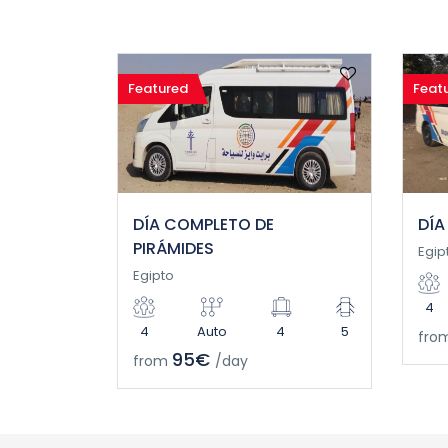
Featured
Feat
DÍA COMPLETO DE
DÍA
PIRÁMIDES
Egip
Egipto
4
4
Auto
4
5
fro
95€
from
/day