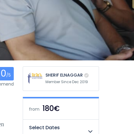
0
/5
SHERIF ELNAGGAR
Member Since Dec 2019
ommend
180€
from
en
Select Dates