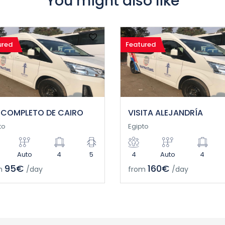
You might also like
ured
Featured
 COMPLETO DE CAIRO
VISITA ALEJANDRÍA
to
Egipto
Auto
4
5
4
Auto
4
95€
160€
m
/day
from
/day