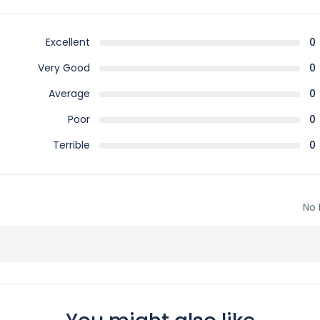
Excellent
0
Very Good
0
Average
0
Poor
0
Terrible
0
No 