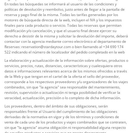
En todas las búsquedas se informará al usuario de las condiciones y
políticas de devolución y reembolso, justo antes de llegar a la pantalla de
reserva y pago final de la misma. Todas las tarifas generadas por los
motores de búsqueda directa de la web, incluyen el IVA y los impuestos
finales para cada producto o servicio. Todas las reservas que permitan
modificación y/o cancelación, y que el usuario final desee ejercer su
derecho a desistir de la misma y solicitar la devolución del importe, deberá
contactar con la agencia mediante correo electrónico al departamento de
Reservas: reservation@stardaytour.com o bien llamando al +34 690 174
522 indicando el número de localizador del pedido completado en la web
La elaboración y actualización de la información sobre ofertas, productos o
servicios, precios, rutas, distancias, características y cualesquiera otros
datos e informaciones relevantes acerca de los mismos ofrecidos a través
de la Web y que tengan en el cartel de la oferta el sello del proveedor,
corresponde a los respectivos proveedores y/u organizadores de los viajes
combinados, sin que "la agencia" sea responsable del mantenimiento,
revisión, supervisión o actualización ni tenga posibilidad de verificar la
veracidad, actualización, precisión o lo completo de dicha información.
Los proveedores, dentro del ámbito de sus obligaciones, serán
responsables frente al Usuario del cumplimiento de las obligaciones
derivadas de la normativa en vigor y de los términos y condiciones de
venta de cada uno de los productos y viajes combinados que se contraten,
sin que "la agencia" asuma obligación ni responsabilidad alguna respecto
de aquellos productos o servicios que no preste directamente.